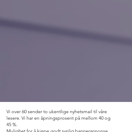
Vi over 60 sender to ukentlige nyhetsmail til våre
lesere. Vi har en åpningsprosent på mellom 40 og
45 %.
Mulighet for å kjøpe godt synlig bannerannonse