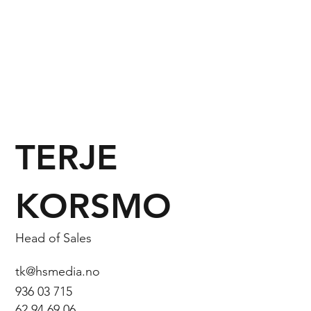
TERJE
KORSMO
Head of Sales
tk@hsmedia.no
936 03 715
62 94 69 06