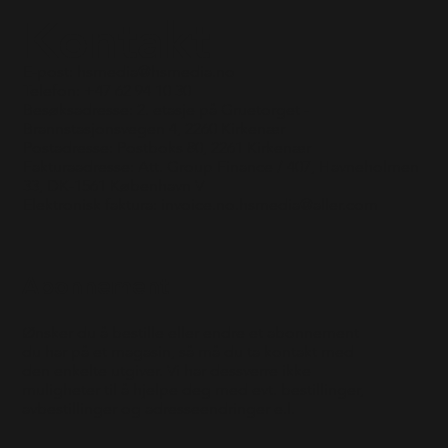
Kontakt
E-post:
hsmedia@hsmedia.no
Telefon: +47 62 94 10 30
Besøksadresse: 2. etasje på Gruetorget -
Brannstasjonsvegen 4, 2260 Kirkenær
Postadresse: Postboks 80, 2261 Kirkenær
Fakturaadresse: Att. Group Finance / 407, Havneholmen
33, DK-1561 København V
Elektronisk faktura: invoice.no.hsmedia@aller.com
Abonnement
Ønsker du å bestille eller endre et abonnement
du har på et magasin, så må du ta kontakt med
den enkelte utgiver. Vi har dessverre ikke
muligheter til å hjelpe deg med evt. bestillinger,
avbestillinger og adresseendringer e.l.