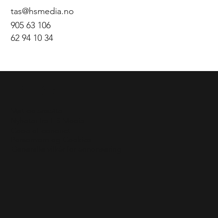
tas@hsmedia.no
905 63 106
62 94 10 34
Info
Møt de ansatte
Nyheter fra HS Media
Code of conduct
Personvern og Cookies
Generelle vilkår for annonsering