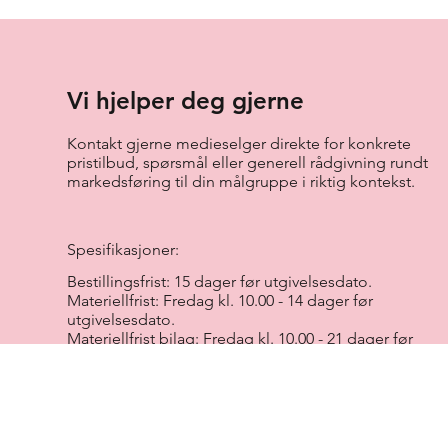
Vi hjelper deg gjerne
Kontakt gjerne medieselger direkte for konkrete
pristilbud, spørsmål eller generell rådgivning rundt
markedsføring til din målgruppe i riktig kontekst.
Spesifikasjoner:
Bestillingsfrist: 15 dager før utgivelsesdato.
Materiellfrist: Fredag kl. 10.00 - 14 dager før
utgivelsesdato.
Materiellfrist bilag: Fredag kl. 10.00 - 21 dager før
utgivelsesdato.
Avbestillingsfrist: 2 uker før utgivelsesdato.
Annonser som avbestilles etter fristen, fakturers
100 %.