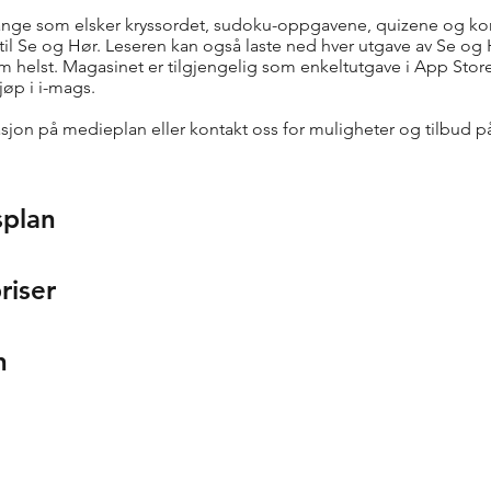
nge som elsker kryssordet, sudoku-oppgavene, quizene og ko
til Se og Hør. Leseren kan også laste ned hver utgave av Se og
m helst. Magasinet er tilgjengelig som enkeltutgave i App Store
øp i i-mags.
sjon på medieplan eller kontakt oss for muligheter og tilbud p
splan
riser
n