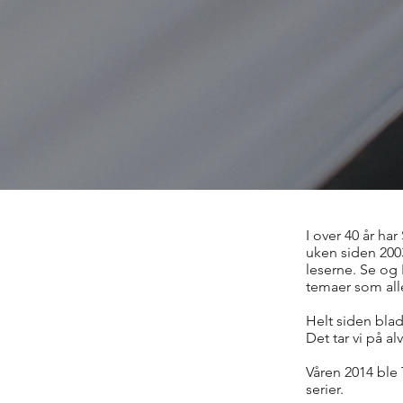
I over 40 år ha
uken siden 200
leserne. Se og 
temaer som all
Helt siden blad
Det tar vi på a
Våren 2014 ble 
serier.