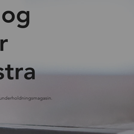
 og
r
stra
 underholdningsmagasin.