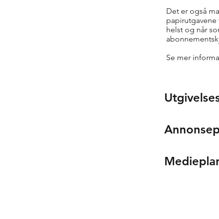
Det er også ma
papirutgavene 
helst og når so
abonnementskj
Se mer informa
Utgivelse
Annonsep
Mediepla