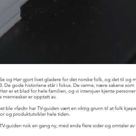
r Se og Hør gjort livet gladere for det norske folk, og det til og
3. De gode historiene står i fokus. De varme, nære sakene som
Hør er et blad for hele familien, og vi intervjuer kjente person
e mennesker er opptatt av.
et ble «født» har TV-guiden vært en viktig grunn til at folk kjøp
lvor og produktutvikler hele tiden.
TV-guiden nok en gang ny, med enda flere sider og omtaler av f