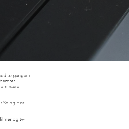
 med to ganger i
 berører
er om nære
er Se og Hør.
ilmer og tv-