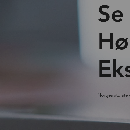
Se
Hø
Ek
Norges største