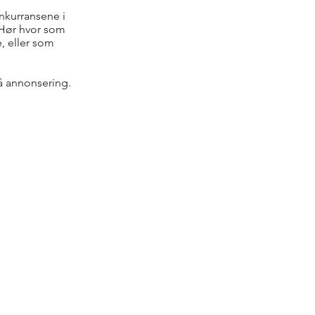
nkurransene i
 Hør hvor som
, eller som
å annonsering.