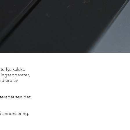
ate fysikalske
eningsapparater,
midlere av
ioterapeuten det
å annonsering.