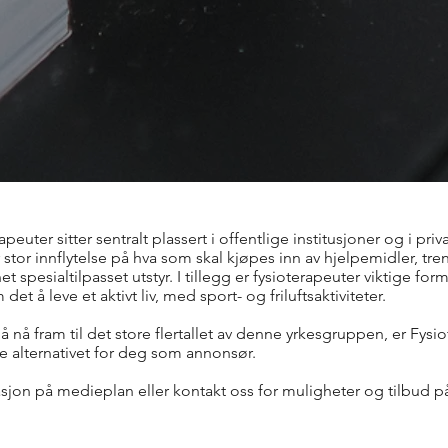
euter sitter sentralt plassert i offentlige institusjoner og i priv
ar stor innflytelse på hva som skal kjøpes inn av hjelpemidler, tr
t spesialtilpasset utstyr. I tillegg er fysioterapeuter viktige for
et å leve et aktivt liv, med sport- og friluftsaktiviteter.
å nå fram til det store flertallet av denne yrkesgruppen, er Fys
e alternativet for deg som annonsør.
sjon på medieplan eller kontakt oss for muligheter og tilbud p