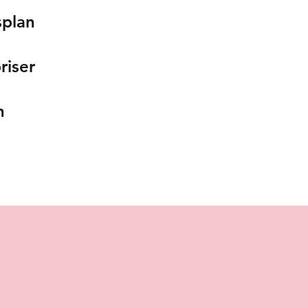
splan
riser
n