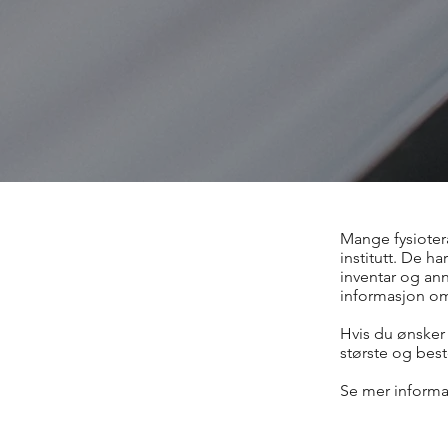
Mange fysioterap
institutt. De h
inventar og anne
informasjon om d
Hvis du ønsker 
største og best
Se mer informa