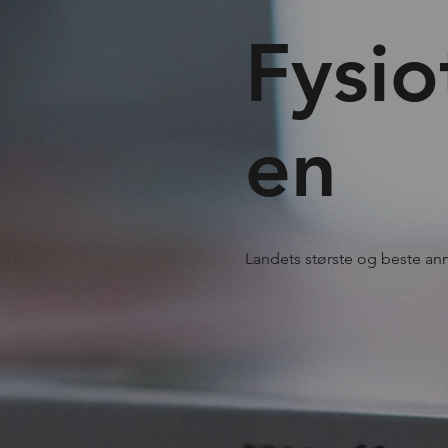
Fysio
en
Landets største og beste ann