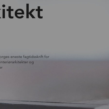
itekt
ges eneste fagtidsskrift for
interiørarkitekter og
er