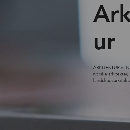
Ark
ur
ARKITEKTUR er Nor
norske arkitekter, 
landskapsarkitekt