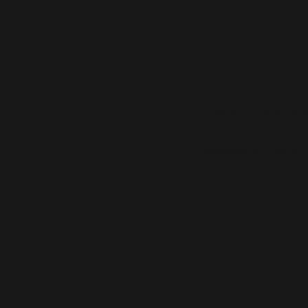
Ønsker du å bestille 
må du ta kontakt med 
muligheter til å hjelp
adresseendringer e.l.