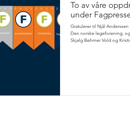
To av våre oppd
under Fagpress
Gratulerer til Njål Anderssen
Den norske legeforening, og 
Skjalg Bøhmer Vold og Kristi
— vinnere under Fagpressepr
Fagpresseprisene 2026 delt ut
to medier HS Media selger an
legeforening og Utdanning/
markeds- og utviklingspr