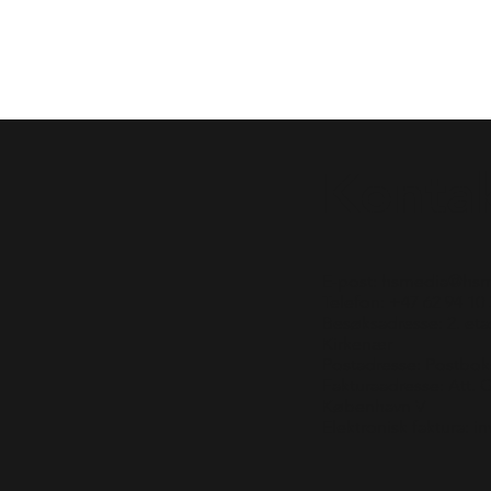
Konta
E-post:
hsmedia@hsm
Telefon: +47 62 94 10 
Besøksadresse: 2. eta
Kirkenær
Postadresse: Postbok
Fakturaadresse: Att.
København V
Elektronisk faktura: 