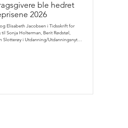
ragsgivere ble hedret
eprisene 2026
 og Elisabeth Jacobsen i Tidsskrift for
til Sonja Holterman, Berit Rødstøl,
n Slotterøy i Utdanning/Utdanningsnytt
isene 2026. Torsdag kveld ble
 i Pressens hus. Blant vinnerne finner vi
nonser for: Tidsskrift for Den norske
Utdanningsnytt. Legeforeningen vant