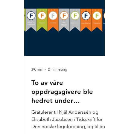
29. mai
2 min lesing
To av våre
oppdragsgivere ble
hedret under
Fagpresseprisene 2026
Gratulerer til Njål Anderssen og
Elisabeth Jacobsen i Tidsskrift for
Den norske legeforening, og til Sonja
Holterman, Berit Rødstøl, Skjalg