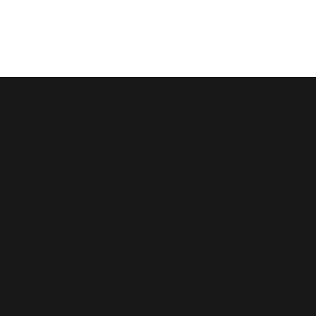
kt
edia.no
30
sje på Gruetorget - Brannstasjonsvegen 4, 2260
s 80, 2261 Kirkenær
 Group Finance / 407, Havneholmen 33, DK-1561
invoice.no.hsmedia@aller.com