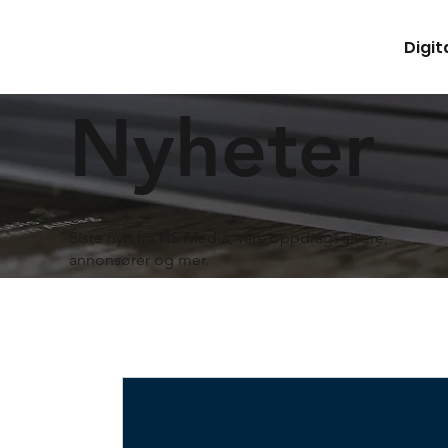
Digit
Nyheter
Siste nytt fra HS Media, våre oppdragsgivere,
annonsører og mer.