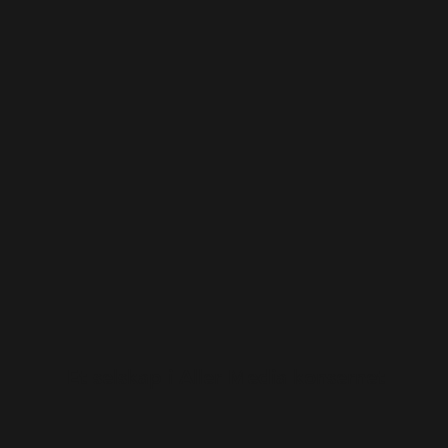
Et selskap i Aller Media konsernet