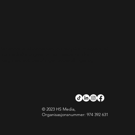
eller endre et abonnement du har på et magasin, så
den enkelte utgiver. Vi har dessverre ikke
e deg med evt. bestillinger, avbestillinger og
© 2023 HS Media,
Organisasjonsnummer: 974 392 631