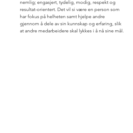
nemlig; engasjert, tydelig, modig, respekt og 
resultat-orientert. Det vil si være en person som 
har fokus på helheten samt hjelpe andre 
gjennom å dele av sin kunnskap og erfaring, slik 
at andre medarbeidere skal lykkes i å nå sine mål. 
Grethe Ånerud og Monica Antonsen er derfor 
personer som bidrar ekstra til økt kvalitet 
gjennom fokus på samarbeid og utvikling med 
Advertising Operations, oppdragsgiver, 
annonsører, medarbeidere og ledere (360 
grader).
– Monica og Grethe leverer ikke bare veldig 
gode resultater, men de løfter folk rundt og tar 
ansvar for helheten. De deler kunnskap og bidrar 
til bedre kvalitet gjennom tett samarbeid på 
tvers. Det er akkurat sånn vi ønsker at HS Media 
skal være på sitt beste, og at det skal merkes av 